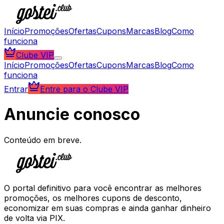
Início
Promoções
Ofertas
Cupons
Marcas
Blog
Como
funciona
Clube VIP
Início
Promoções
Ofertas
Cupons
Marcas
Blog
Como
funciona
Entrar
Entre para o Clube VIP
Anuncie conosco
Conteúdo em breve.
O portal definitivo para você encontrar as melhores
promoções, os melhores cupons de desconto,
economizar em suas compras e ainda ganhar dinheiro
de volta via PIX.